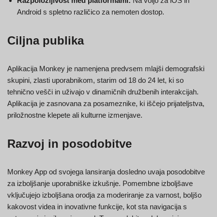
Razpoložljivost med platformami:
Na voljo za iOS in
Android s spletno različico za nemoten dostop.
Ciljna publika
Aplikacija Monkey je namenjena predvsem mlajši demografski
skupini, zlasti uporabnikom, starim od 18 do 24 let, ki so
tehnično vešči in uživajo v dinamičnih družbenih interakcijah.
Aplikacija je zasnovana za posameznike, ki iščejo prijateljstva,
priložnostne klepete ali kulturne izmenjave.
Razvoj in posodobitve
Monkey App od svojega lansiranja dosledno uvaja posodobitve
za izboljšanje uporabniške izkušnje. Pomembne izboljšave
vključujejo izboljšana orodja za moderiranje za varnost, boljšo
kakovost videa in inovativne funkcije, kot sta navigacija s