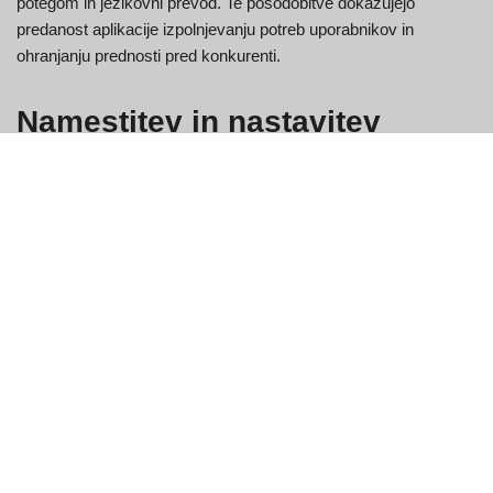
potegom in jezikovni prevod. Te posodobitve dokazujejo
predanost aplikacije izpolnjevanju potreb uporabnikov in
ohranjanju prednosti pred konkurenti.
Namestitev in nastavitev
Navodila za namestitev po korakih
Za iOS:
Odprite App Store na vašem iPhoneu.
Poiščite »Monkey App«.
Tapnite »Get« in potrdite namestitev z Face ID ali Apple ID.
Po namestitvi odprite aplikacijo in sledite navodilom za
namestitev.