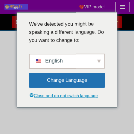
VIP modeli
Preskoči
BREZPLAČEN KLEPET S SPLETNO KAMERO
na
We've detected you might be
vsebino
speaking a different language. Do
you want to change to:
English
Change Language
Close and do not switch language